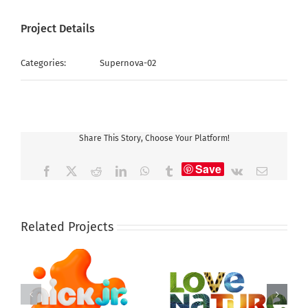
Project Details
Categories:
Supernova-02
Share This Story, Choose Your Platform!
Save
Facebook
X
Reddit
LinkedIn
WhatsApp
Tumblr
Vk
Email
Related Projects