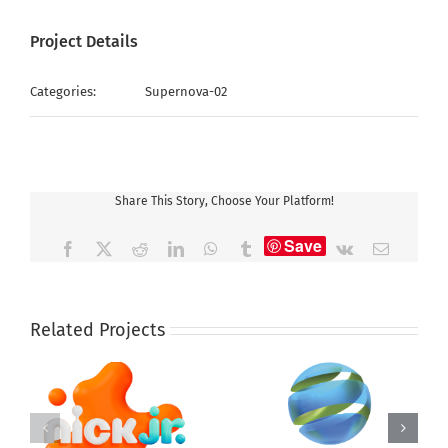
Project Details
Categories:
Supernova-02
Share This Story, Choose Your Platform!
Save
Facebook
X
Reddit
LinkedIn
WhatsApp
Tumblr
Vk
Email
Related Projects