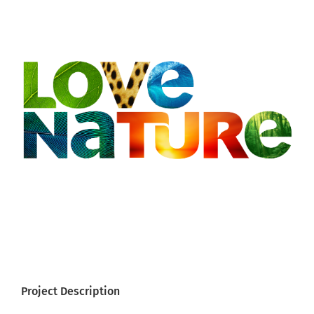
Larger
Image
Project Description