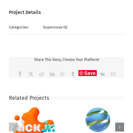
Project Details
Categories:
Supernova-02
Share This Story, Choose Your Platform!
Save
Facebook
X
Reddit
LinkedIn
WhatsApp
Tumblr
Vk
Email
Related Projects