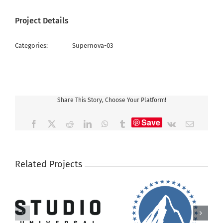
Project Details
Categories:
Supernova-03
Share This Story, Choose Your Platform!
Save
Facebook
X
Reddit
LinkedIn
WhatsApp
Tumblr
Vk
Email
Related Projects