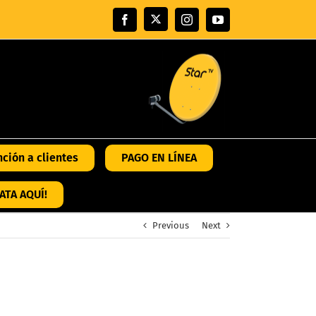
X
Facebook
Instagram
YouTube
nción a clientes
PAGO EN LÍNEA
ATA AQUÍ!
Previous
Next