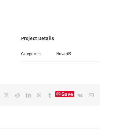
Project Details
Categories:
Nova-09
Save
acebook
X
Reddit
LinkedIn
WhatsApp
Tumblr
Vk
Email