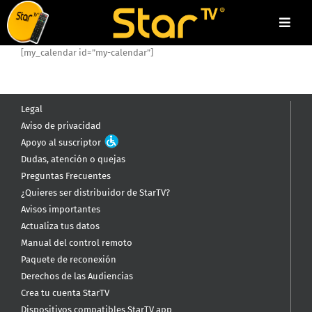
Skip
to
Toggl
content
Navig
[my_calendar id=”my-calendar”]
Atención
Pago en línea/Referencia de pago
Legal
Promociones
Aviso de privacidad
Apoyo al suscriptor
Menú
Dudas, atención o quejas
Preguntas Frecuentes
¿Quieres ser distribuidor de StarTV?
Avisos importantes
¡CONTRATA AQUÍ!
Actualiza tus datos
Manual del control remoto
Paquete de reconexión
Derechos de las Audiencias
Crea tu cuenta StarTV
Dispositivos compatibles StarTV app